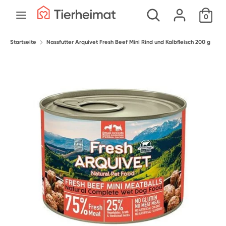
Direkt
Durchsuche
Suchen
0
zum
unseren
Inhalt
Shop
Startseite
Suchen
Durchsuche
Nassfutter Arquivet Fresh Beef Mini Rind und Kalbfleisch 200 g
unseren
Shop