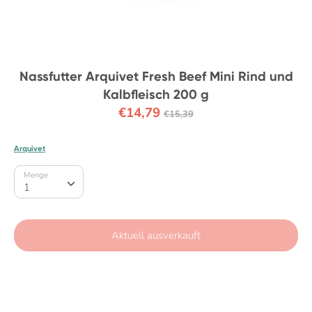
Nassfutter Arquivet Fresh Beef Mini Rind und
Kalbfleisch 200 g
Normaler
€14,79
€15,39
Preis
Arquivet
Menge
Menge
1
Aktuell ausverkauft