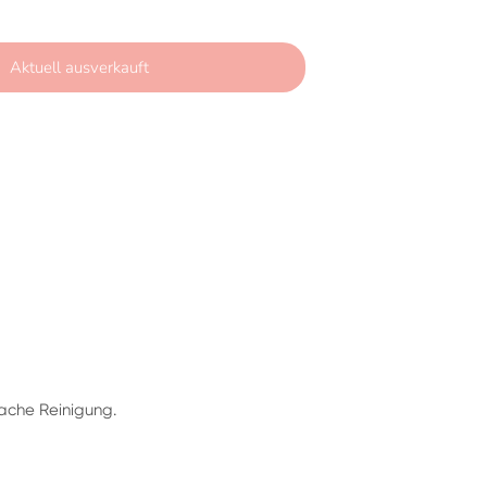
Aktuell ausverkauft
Jetzt zum Checkout
nnen
ache Reinigung.