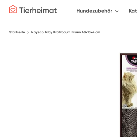
Direkt
Durchsuche
Hundezubehör
Ka
zum
unseren
Inhalt
Shop
Startseite
Nayeco Taby Kratzbaum Braun 48x13x4 cm