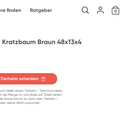
Suchen
ere finden
Ratgeber
0
 Kratzbaum Braun 48x13x4
 Tierheim schenken
uch direkt einem Tierheim / Tierschutzverein
h die Menge an und klicke auf "Direkt einem
der Kasse kannst du dann dein Tierheim /
erein deiner Wahl aussuchen.