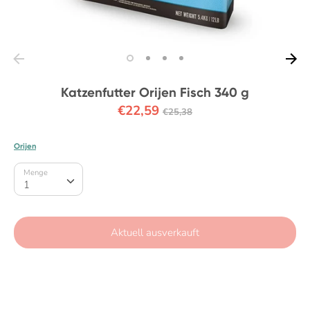
Katzenfutter Orijen Fisch 340 g
Normaler
€22,59
€25,38
Preis
Orijen
Menge
Menge
1
Aktuell ausverkauft
Jetzt zum Checkout