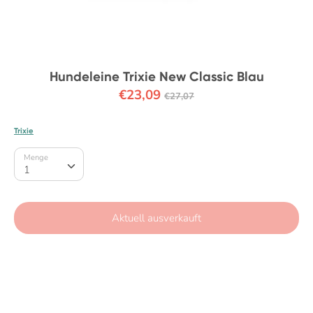
Hundeleine Trixie New Classic Blau
Normaler
€23,09
€27,07
Preis
Trixie
Menge
Menge
1
Aktuell ausverkauft