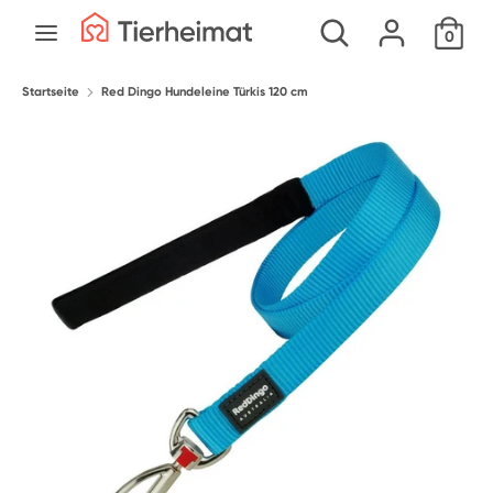
Direkt
Durchsuche
Suchen
0
zum
unseren
Inhalt
Shop
Startseite
Suchen
Durchsuche
Red Dingo Hundeleine Türkis 120 cm
unseren
Shop