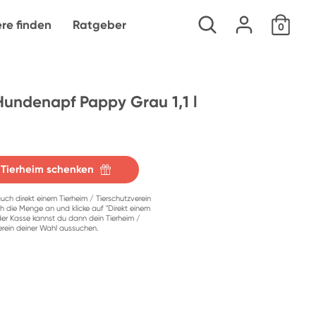
Suchen
ere finden
Ratgeber
0
Hundenapf Pappy Grau 1,1 l
 Tierheim schenken
uch direkt einem Tierheim / Tierschutzverein
h die Menge an und klicke auf "Direkt einem
der Kasse kannst du dann dein Tierheim /
erein deiner Wahl aussuchen.