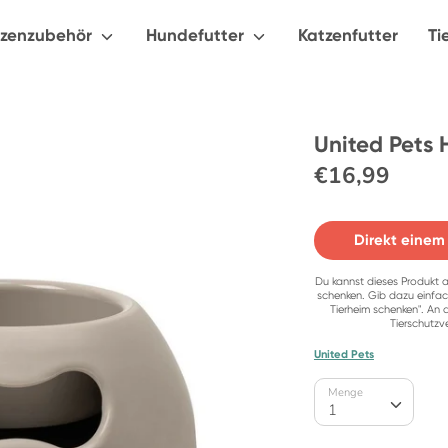
tzenzubehör
Hundefutter
Katzenfutter
Ti
United Pets 
€16,99
Direkt einem
Du kannst dieses Produkt a
schenken. Gib dazu einfac
Tierheim schenken". An 
Tierschutzv
United Pets
Menge
Menge
1