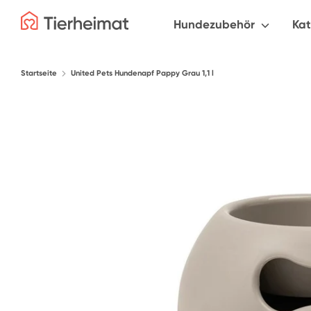
Direkt
Durchsuche
Hundezubehör
Ka
zum
unseren
Inhalt
Shop
Startseite
United Pets Hundenapf Pappy Grau 1,1 l